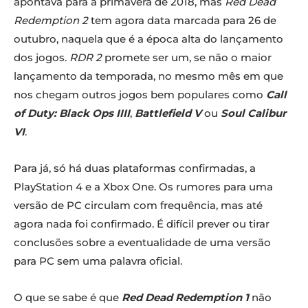
apontava para a primavera de 2018, mas
Red Dead
Redemption 2
tem agora data marcada para 26 de
outubro, naquela que é a época alta do lançamento
dos jogos.
RDR 2
promete ser um, se não o maior
lançamento da temporada, no mesmo mês em que
nos chegam outros jogos bem populares como
Call
of Duty: Black Ops IIII
,
Battlefield V
ou
Soul Calibur
VI
.
Para já, só há duas plataformas confirmadas, a
PlayStation 4 e a Xbox One. Os rumores para uma
versão de PC circulam com frequência, mas até
agora nada foi confirmado. É difícil prever ou tirar
conclusões sobre a eventualidade de uma versão
para PC sem uma palavra oficial.
O que se sabe é que
Red Dead Redemption 1
não