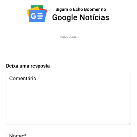
- Publicidade -
Deixa uma resposta
Comentário:
No