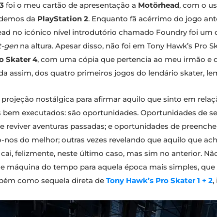
3
foi o meu cartão de apresentação a
Motörhead
, com o u
e demos da
PlayStation 2
. Enquanto fã acérrimo do jogo ant
d no icónico nível introdutório chamado Foundry foi um
t-gen
na altura. Apesar disso, não foi em Tony Hawk’s Pro S
o Skater 4
, com uma cópia que pertencia ao meu irmão e 
a assim, dos quatro primeiros jogos do lendário skater, 
rojeção nostálgica para afirmar aquilo que sinto em rela
 bem executados: são oportunidades. Oportunidades de serv
e reviver aventuras passadas; e oportunidades de preenche
o-nos do melhor; outras vezes revelando que aquilo que a
cai, felizmente, neste último caso, mas sim no anterior. N
 máquina do tempo para aquela época mais simples, que se
mbém como sequela direta de
Tony Hawk’s Pro Skater 1 + 2
,