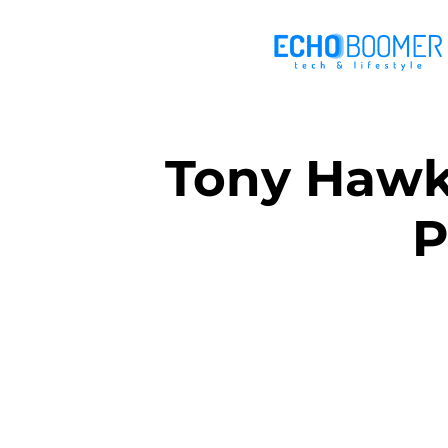
Tony Hawk’
P