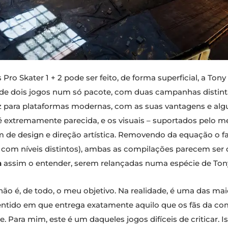
ro Skater 1 + 2 pode ser feito, de forma superficial, a Tony
 dois jogos num só pacote, com duas campanhas distinta
iz para plataformas modernas, com as suas vantagens e algu
 é extremamente parecida, e os visuais – suportados pelo 
e design e direção artística. Removendo da equação o 
o com níveis distintos), ambas as compilações parecem se
n
assim o entender, serem relançadas numa espécie de Tony H
não é, de todo, o meu objetivo. Na realidade, é uma das ma
 sentido em que entrega exatamente aquilo que os fãs da 
 Para mim, este é um daqueles jogos difíceis de criticar. I