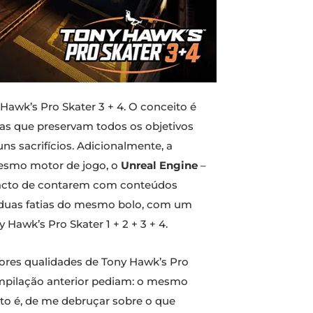
 Hawk’s Pro Skater 3 + 4. O conceito é
s que preservam todos os objetivos
ns sacrifícios. Adicionalmente, a
mesmo motor de jogo, o
Unreal Engine
–
facto de contarem com conteúdos
r duas fatias do mesmo bolo, com um
awk’s Pro Skater 1 + 2 + 3 + 4.
iores qualidades de Tony Hawk’s Pro
compilação anterior pediam: o mesmo
sto é, de me debruçar sobre o que