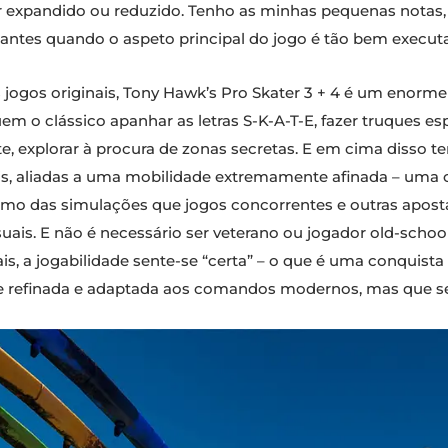
r expandido ou reduzido. Tenho as minhas pequenas notas
ntes quando o aspeto principal do jogo é tão bem executad
 jogos originais, Tony Hawk’s Pro Skater 3 + 4 é um enorme
em o clássico apanhar as letras S-K-A-T-E, fazer truques es
e, explorar à procura de zonas secretas. E em cima disso 
is, aliadas a uma mobilidade extremamente afinada – uma c
ismo das simulações que jogos concorrentes e outras apost
ais. E não é necessário ser veterano ou jogador old-school
, a jogabilidade sente-se “certa” – o que é uma conquista
refinada e adaptada aos comandos modernos, mas que se s