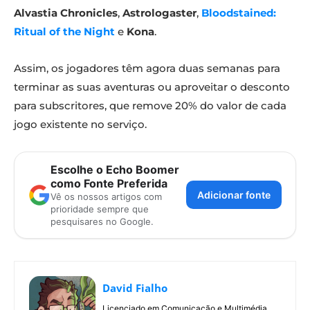
Alvastia Chronicles
,
Astrologaster
,
Bloodstained:
Ritual of the Night
e
Kona
.
Assim, os jogadores têm agora duas semanas para
terminar as suas aventuras ou aproveitar o desconto
para subscritores, que remove 20% do valor de cada
jogo existente no serviço.
Escolhe o Echo Boomer
como Fonte Preferida
Adicionar fonte
Vê os nossos artigos com
prioridade sempre que
pesquisares no Google.
David Fialho
Licenciado em Comunicação e Multimédia,