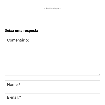
- Publicidade -
Deixa uma resposta
Comentário:
No
E-
mai