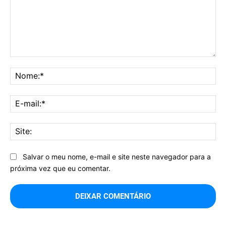
Comentário:
No
E-
mai
Sit
Salvar o meu nome, e-mail e site neste navegador para a
próxima vez que eu comentar.