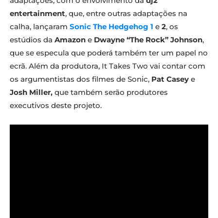
adaptações, com o envolvimento da
dj2
entertainment
, que, entre outras adaptações na
calha, lançaram
Sonic The Hedgehog 1
e
2
, os
estúdios da
Amazon
e
Dwayne “The Rock” Johnson
,
que se especula que poderá também ter um papel no
ecrã. Além da produtora, It Takes Two vai contar com
os argumentistas dos filmes de Sonic,
Pat Casey
e
Josh Miller,
que também serão produtores
executivos deste projeto.