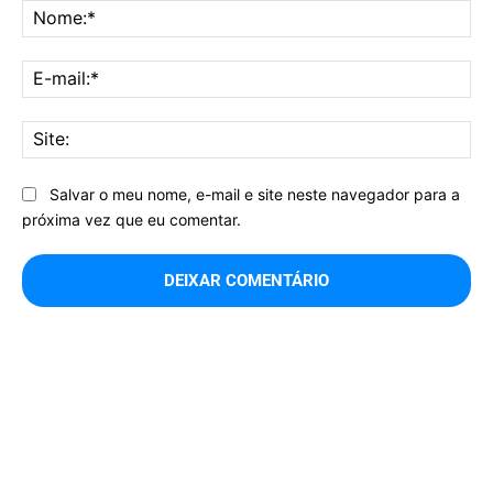
No
E-
mai
Sit
Salvar o meu nome, e-mail e site neste navegador para a
próxima vez que eu comentar.