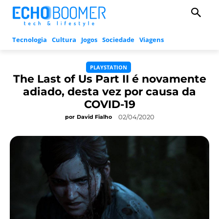
Tecnologia
Cultura
Jogos
Sociedade
Viagens
PLAYSTATION
The Last of Us Part II é novamente
adiado, desta vez por causa da
COVID-19
02/04/2020
por
David Fialho