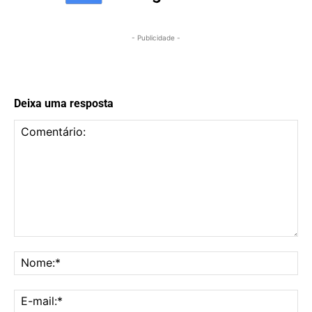
- Publicidade -
Deixa uma resposta
Comentário:
No
E-
mai