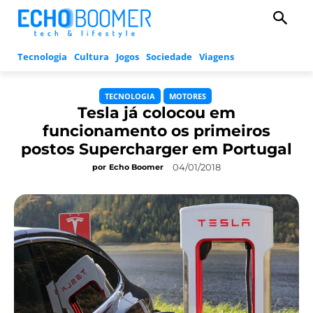
Tecnologia
Cultura
Jogos
Sociedade
Viagens
TECNOLOGIA
MOTORES
Tesla já colocou em
funcionamento os primeiros
postos Supercharger em Portugal
04/01/2018
por
Echo Boomer