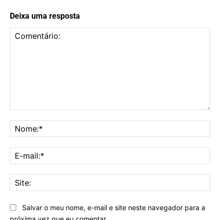
Deixa uma resposta
Comentário:
No
E-
mai
Sit
Salvar o meu nome, e-mail e site neste navegador para a
próxima vez que eu comentar.