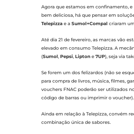
Agora que estamos em confinamento, e n
bem deliciosa, há que pensar em soluçõ
Telepizza
e a
Sumol+Compal
criaram um
Até dia 21 de fevereiro, as marcas vão e
elevado em consumo Telepizza. A mecâni
(
Sumol
,
Pepsi
,
Lipton
e
7UP
), seja via t
Se forem um dos felizardos (não se esqu
para compra de livros, música, filmes, g
vouchers FNAC poderão ser utilizados no 
código de barras ou imprimir o voucher).
Ainda em relação à Telepizza, convém r
combinação única de sabores.