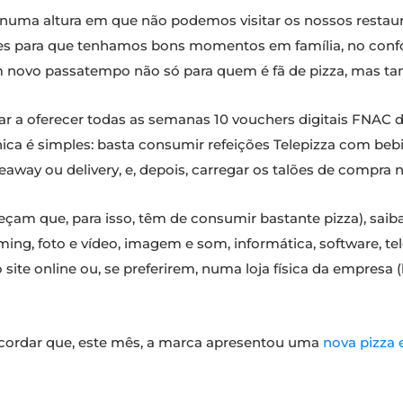
uma altura em que não podemos visitar os nossos restaura
es para que tenhamos bons momentos em família, no confor
 novo passatempo não só para quem é fã de pizza, mas t
star a oferecer todas as semanas 10 vouchers digitais FNAC 
ca é simples: basta consumir refeições Telepizza com beb
akeaway ou delivery, e, depois, carregar os talões de compra n
eçam que, para isso, têm de consumir bastante pizza), saib
aming, foto e vídeo, imagem e som, informática, software, 
site online ou, se preferirem, numa loja física da empresa
ecordar que, este mês, a marca apresentou uma
nova pizza