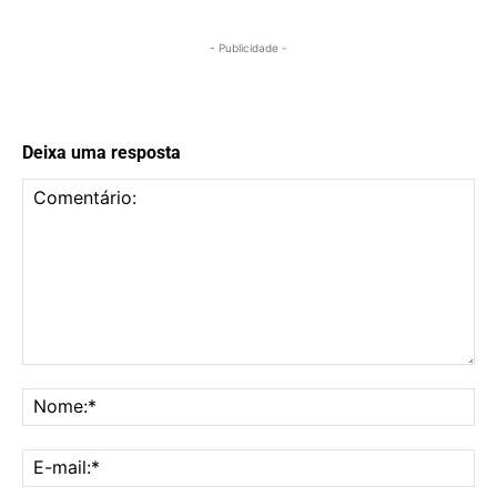
- Publicidade -
Deixa uma resposta
Comentário:
No
E-
mai