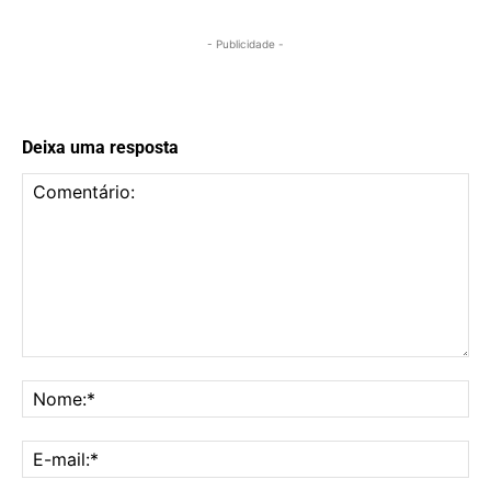
- Publicidade -
Deixa uma resposta
Comentário:
No
E-
mai