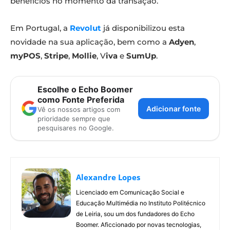
benefícios no momento da transação.
Em Portugal, a
Revolut
já disponibilizou esta
novidade na sua aplicação, bem como a
Adyen
,
myPOS
,
Stripe
,
Mollie
, V
iva
e
SumUp
.
Escolhe o Echo Boomer
como Fonte Preferida
Adicionar fonte
Vê os nossos artigos com
prioridade sempre que
pesquisares no Google.
Alexandre Lopes
Licenciado em Comunicação Social e
Educação Multimédia no Instituto Politécnico
de Leiria, sou um dos fundadores do Echo
Boomer. Aficcionado por novas tecnologias,