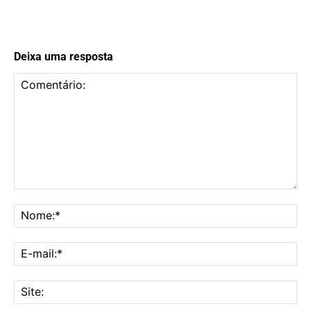
Deixa uma resposta
Comentário:
No
E-
mai
Sit