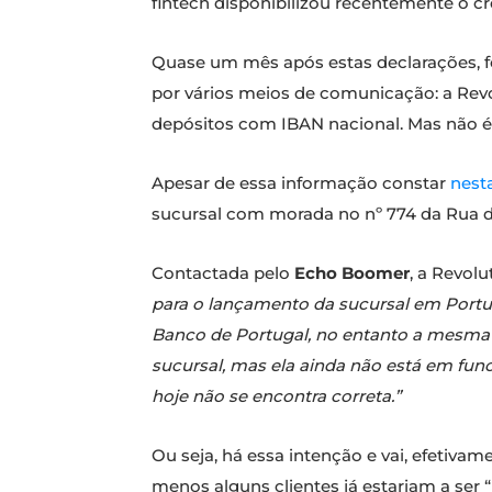
fintech disponibilizou recentemente o cr
Quase um mês após estas declarações, f
por vários meios de comunicação: a Revo
depósitos com IBAN nacional. Mas não 
Apesar de essa informação constar
nest
sucursal com morada no nº 774 da Rua d
Contactada pelo
Echo Boomer
, a Revol
para o lançamento da sucursal em Portuga
Banco de Portugal, no entanto a mesma 
sucursal, mas ela ainda não está em fun
hoje não se encontra correta.”
Ou seja, há essa intenção e vai, efetiva
menos alguns clientes já estariam a ser