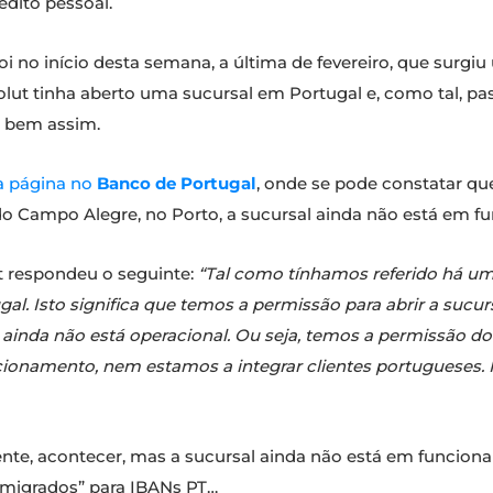
édito pessoal.
oi no início desta semana, a última de fevereiro, que sur
lut tinha aberto uma sucursal em Portugal e, como tal, pa
é bem assim.
a página no
Banco de Portugal
, onde se pode constatar qu
o Campo Alegre, no Porto, a sucursal ainda não está em f
ut respondeu o seguinte:
“Tal como tínhamos referido há uma
l. Isto significa que temos a permissão para abrir a sucu
ainda não está operacional. Ou seja, temos a permissão do
cionamento, nem estamos a integrar clientes portugueses. I
mente, acontecer, mas a sucursal ainda não está em funcionam
 “migrados” para IBANs PT…