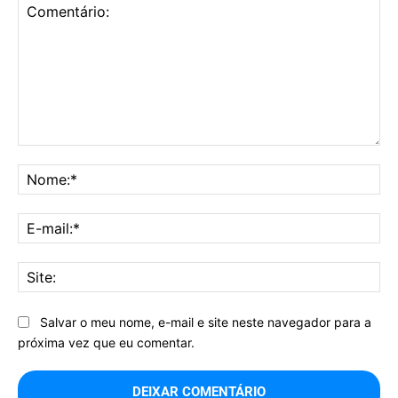
Comentário:
No
E-
mai
Sit
Salvar o meu nome, e-mail e site neste navegador para a
próxima vez que eu comentar.