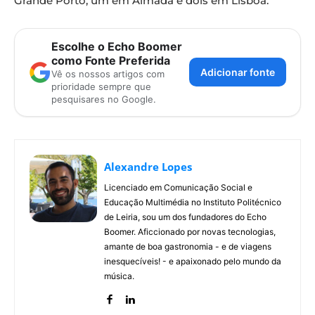
Grande Porto, um em Almada e dois em Lisboa.
Escolhe o Echo Boomer
como Fonte Preferida
Adicionar fonte
Vê os nossos artigos com
prioridade sempre que
pesquisares no Google.
Alexandre Lopes
Licenciado em Comunicação Social e
Educação Multimédia no Instituto Politécnico
de Leiria, sou um dos fundadores do Echo
Boomer. Aficcionado por novas tecnologias,
amante de boa gastronomia - e de viagens
inesquecíveis! - e apaixonado pelo mundo da
música.