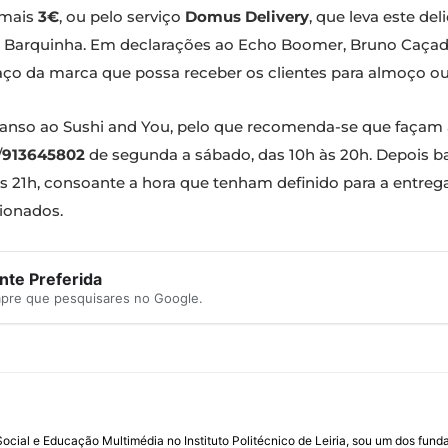
 mais
3€
, ou pelo serviço
Domus Delivery
, que leva este del
 Barquinha. Em declarações ao Echo Boomer, Bruno Caçado
paço da marca que possa receber os clientes para almoço ou 
escanso ao Sushi and You, pelo que recomenda-se que faç
/
913645802
de segunda a sábado, das 10h às 20h. Depois ba
s 21h, consoante a hora que tenham definido para a entrega
ionados.
te Preferida
mpre que pesquisares no Google.
ial e Educação Multimédia no Instituto Politécnico de Leiria, sou um dos fun