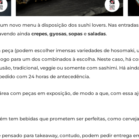
 um novo menu à disposição dos sushi lovers. Nas entrada
havendo ainda
crepes
,
gyosas
,
sopas
e
saladas
.
à peça (podem escolher imensas variedades de hosomaki, u
tar logo para um dos combinados à escolha. Neste caso, há 
usão, tradicional, veggie ou somente com sashimi. Há ain
 pedido com 24 horas de antecedência.
rea com peças em exposição, de modo a que, com essa ajud
m tem bebidas que prometem ser perfeitas, como cervejas
e pensado para takeaway, contudo, podem pedir entrega e