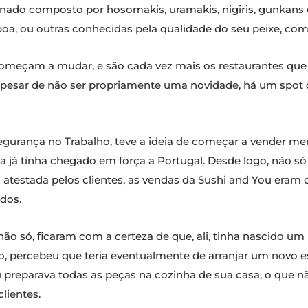
ado composto por hosomakis, uramakis, nigiris, gunkans 
oa, ou outras conhecidas pela qualidade do seu peixe, com
omeçam a mudar, e são cada vez mais os restaurantes que
 apesar de não ser propriamente uma novidade, há um spo
egurança no Trabalho, teve a ideia de começar a vender m
 já tinha chegado em força a Portugal. Desde logo, não s
s atestada pelos clientes, as vendas da Sushi and You era
dos.
não só, ficaram com a certeza de que, ali, tinha nascido 
, percebeu que teria eventualmente de arranjar um novo esp
u preparava todas as peças na cozinha de sua casa, o que n
lientes.