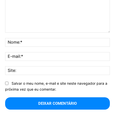
Comentário:
No
E-
mai
Sit
Salvar o meu nome, e-mail e site neste navegador para a
próxima vez que eu comentar.