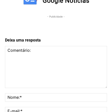
- Publicidade -
Deixa uma resposta
Comentário:
No
E-