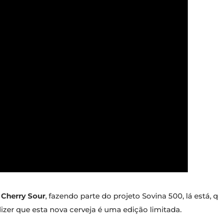
 Cherry Sour
, fazendo parte do projeto Sovina 500, lá está, 
izer que esta nova cerveja é uma edição limitada.