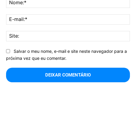
No
E-
mai
Sit
Salvar o meu nome, e-mail e site neste navegador para a
próxima vez que eu comentar.