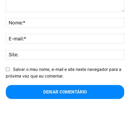
Comentário:
No
E-
mai
Sit
Salvar o meu nome, e-mail e site neste navegador para a
próxima vez que eu comentar.