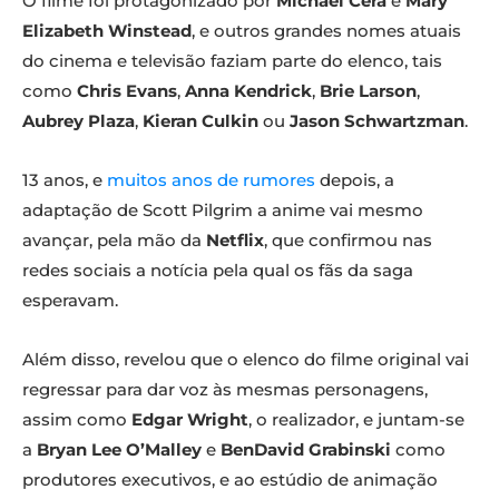
O filme foi protagonizado por
Michael Cera
e
Mary
Elizabeth Winstead
, e outros grandes nomes atuais
do cinema e televisão faziam parte do elenco, tais
como
Chris Evans
,
Anna Kendrick
,
Brie Larson
,
Aubrey Plaza
,
Kieran Culkin
ou
Jason Schwartzman
.
13 anos, e
muitos anos de rumores
depois, a
adaptação de Scott Pilgrim a anime vai mesmo
avançar, pela mão da
Netflix
, que confirmou nas
redes sociais a notícia pela qual os fãs da saga
esperavam.
Além disso, revelou que o elenco do filme original vai
regressar para dar voz às mesmas personagens,
assim como
Edgar Wright
, o realizador, e juntam-se
a
Bryan Lee O’Malley
e
BenDavid Grabinski
como
produtores executivos, e ao estúdio de animação