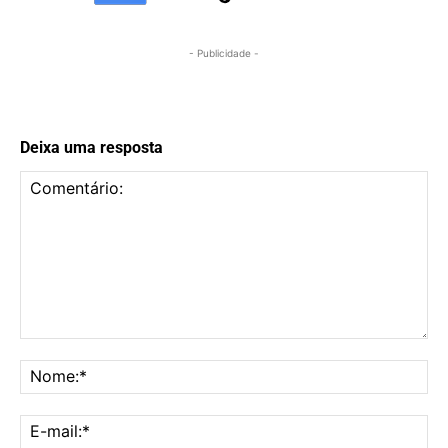
- Publicidade -
Deixa uma resposta
Comentário:
No
E-
mai