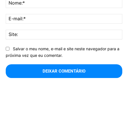
No
E-
mai
Sit
Salvar o meu nome, e-mail e site neste navegador para a
próxima vez que eu comentar.