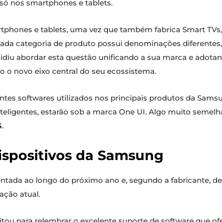
o só nos smartphones e tablets.
artphones e tablets, uma vez que também fabrica Smart TVs
 cada categoria de produto possui denominações diferentes
idiu abordar esta questão unificando a sua marca e adotan
o o novo eixo central do seu ecossistema.
entes softwares utilizados nos principais produtos da Sams
nteligentes, estarão sob a marca One UI. Algo muito semelh
S
.
ispositivos da Samsung
ntada ao longo do próximo ano e, segundo a fabricante, d
ção atual.
itou para relembrar o excelente suporte de software que ofe