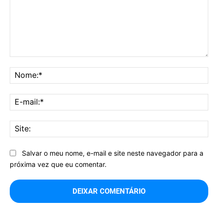
Comentário:
No
E-
mai
Sit
Salvar o meu nome, e-mail e site neste navegador para a
próxima vez que eu comentar.