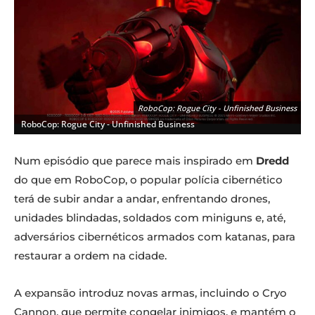
RoboCop: Rogue City - Unfinished Business
RoboCop: Rogue City - Unfinished Business
Num episódio que parece mais inspirado em
Dredd
do que em RoboCop, o popular polícia cibernético
terá de subir andar a andar, enfrentando drones,
unidades blindadas, soldados com miniguns e, até,
adversários cibernéticos armados com katanas, para
restaurar a ordem na cidade.
RoboCop: Rogue City - Unfinished Business
A expansão introduz novas armas, incluindo o Cryo
RoboCop: Rogue City - Unfinished Business
Cannon, que permite congelar inimigos, e mantém o