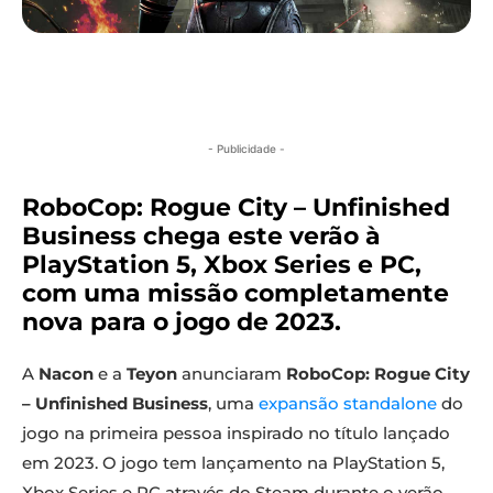
- Publicidade -
RoboCop: Rogue City – Unfinished
Business chega este verão à
PlayStation 5, Xbox Series e PC,
com uma missão completamente
nova para o jogo de 2023.
A
Nacon
e a
Teyon
anunciaram
RoboCop: Rogue City
– Unfinished Business
, uma
expansão standalone
do
jogo na primeira pessoa inspirado no título lançado
em 2023. O jogo tem lançamento na PlayStation 5,
Xbox Series e PC através do Steam durante o verão.