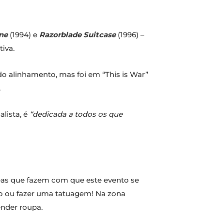
one
(1994) e
Razorblade Suitcase
(1996) –
iva.
do alinhamento, mas foi em “This is War”
.
lista, é
“dedicada a todos os que
áreas que fazem com que este evento se
elo ou fazer uma tatuagem! Na zona
ender roupa.