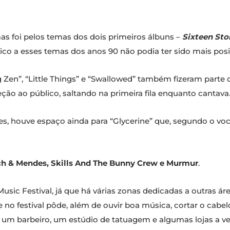
s foi pelos temas dos dois primeiros álbuns –
Sixteen St
co a esses temas dos anos 90 não podia ter sido mais posit
 Zen”, “Little Things” e “Swallowed” também fizeram parte 
eção ao público, saltando na primeira fila enquanto cantava
s, houve espaço ainda para “Glycerine” que, segundo o voca
ich & Mendes, Skills And The Bunny Crew e Murmur
.
usic Festival, já que há várias zonas dedicadas a outras 
e no festival pôde, além de ouvir boa música, cortar o cab
a um barbeiro, um estúdio de tatuagem e algumas lojas a v