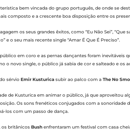
aracterística bem vincada do grupo português, de onde se de
ais composto e a crescente boa disposição entre os presen
agagem os seus grandes êxitos, como “Eu Não Sei”, “Que sa
o” e o seu mais recente single “Amar É Que É Preciso”.
público em coro e as pernas dançantes foram inevitáveis qu
 o novo single, o público já sabia de cor e salteado e o
do sérvio
Emir Kusturica
subir ao palco com a
The No Smo
idade de Kusturica em animar o público, já que aproveitou
osição. Os sons frenéticos conjugados com a sonoridade do
á-los com um passo de dança.
, os britânicos
Bush
enfrentaram um festival com casa cheia