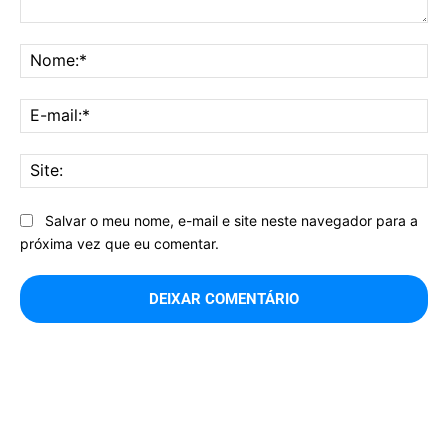
Comentário:
No
E-
mai
Sit
Salvar o meu nome, e-mail e site neste navegador para a
próxima vez que eu comentar.