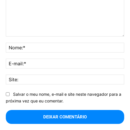
Comentário:
No
E-
mai
Sit
Salvar o meu nome, e-mail e site neste navegador para a
próxima vez que eu comentar.