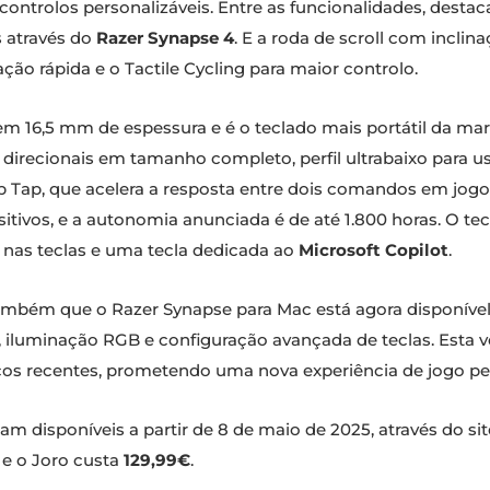
0 controlos personalizáveis. Entre as funcionalidades, dest
s através do
Razer Synapse 4
. E a roda de scroll com incli
ção rápida e o Tactile Cycling para maior controlo.
em 16,5 mm de espessura e é o teclado mais portátil da ma
 direcionais em tamanho completo, perfil ultrabaixo par
ap Tap, que acelera a resposta entre dois comandos em jog
positivos, e a autonomia anunciada é de até 1.800 horas. O 
 nas teclas e uma tecla dedicada ao
Microsoft Copilot
.
também que o Razer Synapse para Mac está agora disponíve
iluminação RGB e configuração avançada de teclas. Esta ve
éricos recentes, prometendo uma nova experiência de jogo 
am disponíveis a partir de 8 de maio de 2025, através do site 
e o Joro custa
129,99€
.