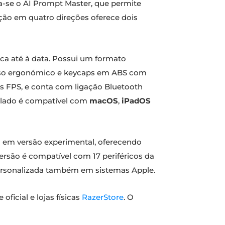
aca-se o AI Prompt Master, que permite
nação em quatro direções oferece dois
rca até à data. Possui um formato
a uso ergonómico e keycaps em ABS com
os FPS, e conta com ligação Bluetooth
teclado é compatível com
macOS
,
iPadOS
l em versão experimental, oferecendo
rsão é compatível com 17 periféricos da
personalizada também em sistemas Apple.
oficial e lojas físicas
RazerStore
. O