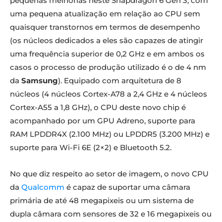
pequenas melhorias neste Snapdragon 6 Gen 3, com
uma pequena atualização em relação ao CPU sem
quaisquer transtornos em termos de desempenho
(os núcleos dedicados a eles são capazes de atingir
uma frequência superior de 0,2 GHz e em ambos os
casos o processo de produção utilizado é o de 4 nm
da
Samsung
). Equipado com arquitetura de 8
núcleos (4 núcleos Cortex-A78 a 2,4 GHz e 4 núcleos
Cortex-A55 a 1,8 GHz), o CPU deste novo chip é
acompanhado por um GPU Adreno, suporte para
RAM LPDDR4X (2.100 MHz) ou LPDDR5 (3.200 MHz) e
suporte para Wi-Fi 6E (2×2) e Bluetooth 5.2.
No que diz respeito ao setor de imagem, o novo CPU
da
Qualcomm
é capaz de suportar uma câmara
primária de até 48 megapixeis ou um sistema de
dupla câmara com sensores de 32 e 16 megapixeis ou