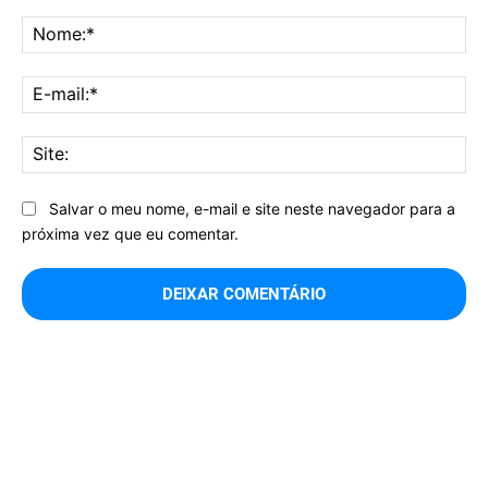
Comentário:
No
E-
mai
Sit
Salvar o meu nome, e-mail e site neste navegador para a
próxima vez que eu comentar.