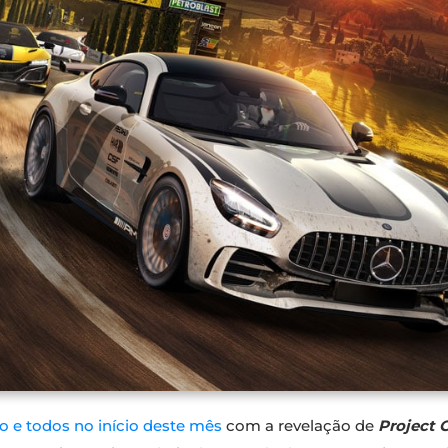
 e todos no início deste mês
com a revelação de
Project 