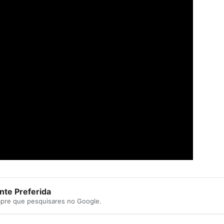
te Preferida
mpre que pesquisares no Google.