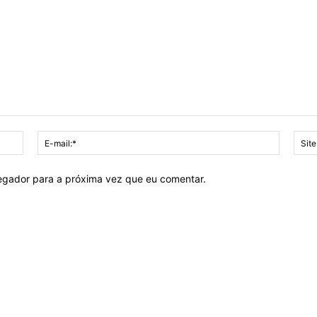
Nome:*
E-
mail:*
vegador para a próxima vez que eu comentar.