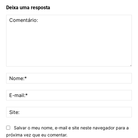
Deixa uma resposta
Comentário:
No
E-
mai
Sit
Salvar o meu nome, e-mail e site neste navegador para a
próxima vez que eu comentar.