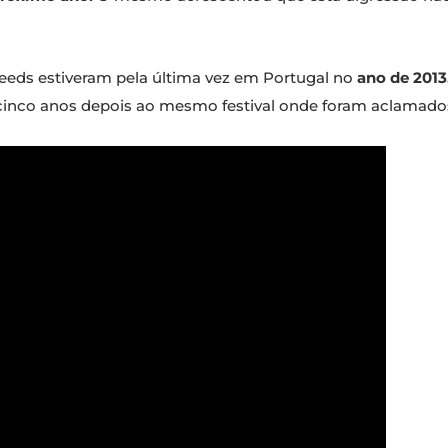
eeds estiveram pela última vez em Portugal no
ano de 2013
nco anos depois ao mesmo festival onde foram aclamados