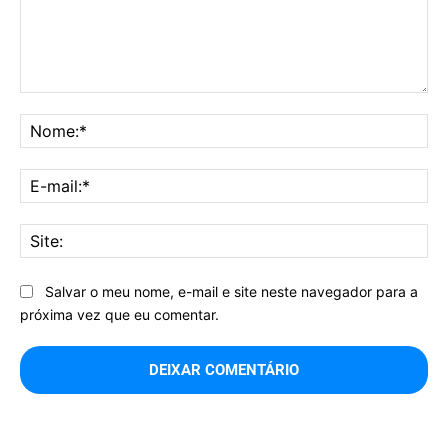
Comentário:
No
E-
mai
Sit
Salvar o meu nome, e-mail e site neste navegador para a
próxima vez que eu comentar.