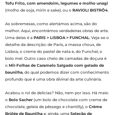
Tofu Frito, com amendoim, legumes e molho unagi
(molho de soja, mirin e sake), ou o
RAVIOLI BISTRÔ4
.
As sobremesas, como alertámos acima, são do
melhor. Aqui, encontrámos verdadeiras obras de arte.
Uma delas é a
PARIS > LISBOA > FUNCHAL
. Veja-se o
detalhe da descrição: de Paris, a massa choux, de
Lisboa, o creme do pastel de nata e, do Funchal, o
bolo mel. Outro caso cheio de camadas de doçura é
o
Mil-Folhas de Caramelo Salgado com gelado de
baunilha
, do qual podemos dizer com conhecimento
profundo que é uma obra divinal da arte culinária.
Acabou o rol de delícias? Não, nem por isso. Há mais:
o
Bolo Sacher
(um bolo de chocolate com creme de
chocolate, geleia de pêssego e chantilly), o
Crème
Brûlée de Baunilha
e, ainda, uma
Seleção de