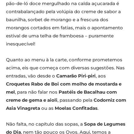
pão-de-ló doce mergulhado na calda açucarada é
contrabalançado pela volúpia do creme de sabor a
baunilha, sorbet de morango e a frescura dos
morangos cortados em fatias, mais o apontamento
estival de uma telha de framboesa – puramente
inesquecível!
Quanto ao menu à la carte, conforme prometemos
acima, eis que começa com diversas sugestões. Nas
entradas, vão desde o
Camarão Piri-piri
, aos
Croquetes Rabo de Boi com molho de mostarda e
mel
, para não falar nos
Pastéis de Bacalhau com
creme de gema e aioli
, passando pela
Codorniz com
Asia Vinagreta
ou as
Moelas Confitadas
.
Não falta, no capítulo das sopas, a
Sopa de Legumes
do Dia
, nem tão pouco os Ovos. Aqui, temos a