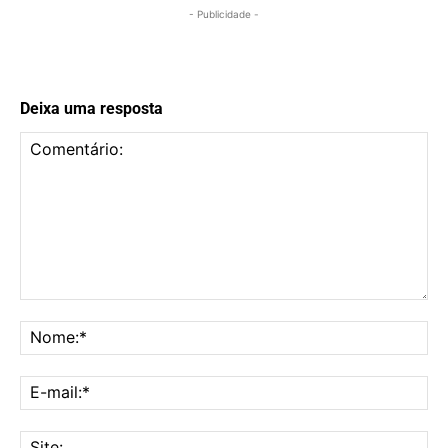
- Publicidade -
Deixa uma resposta
Comentário:
No
E-
mai
Sit