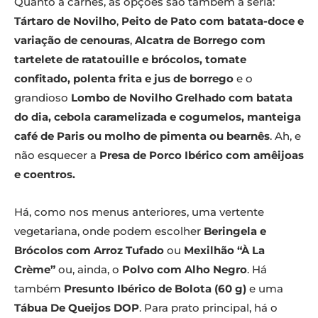
Quanto a carnes, as opções são também à séria:
Tártaro de Novilho
,
Peito de Pato com batata-doce e
variação de cenouras
,
Alcatra de Borrego com
tartelete de ratatouille e brócolos, tomate
confitado, polenta frita e jus de borrego
e o
grandioso
Lombo de Novilho Grelhado com batata
do dia, cebola caramelizada e cogumelos, manteiga
café de Paris ou molho de pimenta ou bearnês
. Ah, e
não esquecer a
Presa de Porco Ibérico com amêijoas
e coentros.
Há, como nos menus anteriores, uma vertente
vegetariana, onde podem escolher
Beringela e
Brócolos com Arroz Tufado
ou
Mexilhão “À La
Crème”
ou, ainda, o
Polvo com Alho Negro
. Há
também
Presunto Ibérico de Bolota (60 g)
e uma
Tábua De Queijos DOP
. Para prato principal, há o