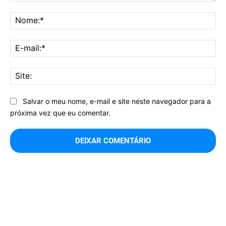
Comentário:
No
E-
mai
Sit
Salvar o meu nome, e-mail e site neste navegador para a
próxima vez que eu comentar.