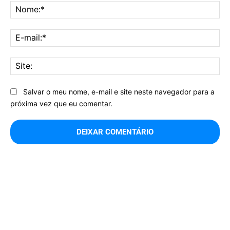
No
E-
mai
Sit
Salvar o meu nome, e-mail e site neste navegador para a
próxima vez que eu comentar.