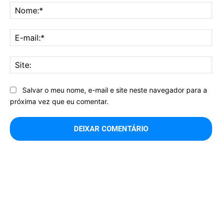
No
E-
mai
Sit
Salvar o meu nome, e-mail e site neste navegador para a
próxima vez que eu comentar.