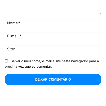
Comentário:
No
E-
mai
Sit
Salvar o meu nome, e-mail e site neste navegador para a
próxima vez que eu comentar.