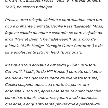
um Emmy, Elisabeth Moss (“Nós” e “The Handmaid’s
Tale”), no elenco principal.
Presa a uma relação violenta e controladora com um
rico e brilhante cientista, Cecilia Kass (Elisabeth Moss)
foge na calada da noite e esconde-se com a ajuda da
irmã (Harriet Dyer, “The InBetween”), do amigo de
infância (Aldis Hodge, “Straight Outta Compton”) e da
filha adolescente (Storm Reid, “Euphoria”).
Mas quando o abusivo ex-marido (Oliver Jackson-
Cohen, “A Maldição de Hill House”)
comete suicídio e
lhe deixa uma generosa parte da sua vasta fortuna,
Cecilia suspeita que a sua morte é apenas um
embuste. Contudo, após uma série de coincidências
estranhas e letais, que ameaçaram
a vida daqueles
que ama, e enquanto tenta provar que é perseguida