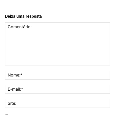
Deixa uma resposta
Comentário:
No
E-
mai
Sit