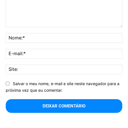
Comentário:
No
E-
mai
Sit
Salvar o meu nome, e-mail e site neste navegador para a
próxima vez que eu comentar.