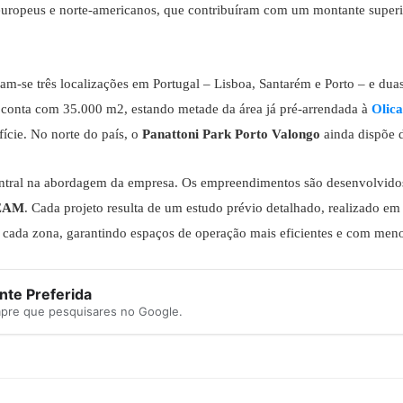
, europeus e norte-americanos, que contribuíram com um montante super
am-se três localizações em Portugal – Lisboa, Santarém e Porto – e du
conta com 35.000 m2, estando metade da área já pré-arrendada à
Olic
ície. No norte do país, o
Panattoni Park Porto Valongo
ainda dispõe d
entral na abordagem da empresa. Os empreendimentos são desenvolvidos 
EAM
. Cada projeto resulta de um estudo prévio detalhado, realizado em
de cada zona, garantindo espaços de operação mais eficientes e com men
te Preferida
mpre que pesquisares no Google.