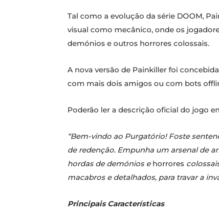
Tal como a evolução da série DOOM, Paink
visual como mecânico, onde os jogadores
demónios e outros horrores colossais.
A nova versão de Painkiller foi concebi
com mais dois amigos ou com bots offli
Poderão ler a descrição oficial do jogo em
“Bem-vindo ao Purgatório! Foste sentenc
de redenção. Empunha um arsenal de armas
hordas de demónios e
horrores
colossai
macabros e detalhados, para travar a inva
Principais Características