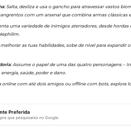
ha
: Salta, desliza e usa o gancho para atravessar vastos bi
ngrentos com um arsenal que combina armas clássicas e n
renta uma variedade de inimigos aterradores, desde hordas
Nephilim.
a melhorar as tuas habilidades, sobe de nível para expandir o
doria
: Assume o papel de uma das quatro personagens – Ink,
 energia, saúde, poder e dano.
a online com até dois amigos ou offline com bots, explora l
te Preferida
mpre que pesquisares no Google.