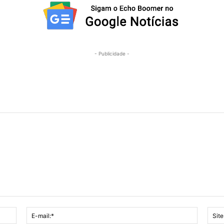
- Publicidade -
Nome:*
E-
mail:*