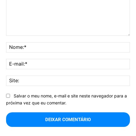
Comentário:
No
E-
mai
Sit
Salvar o meu nome, e-mail e site neste navegador para a
próxima vez que eu comentar.