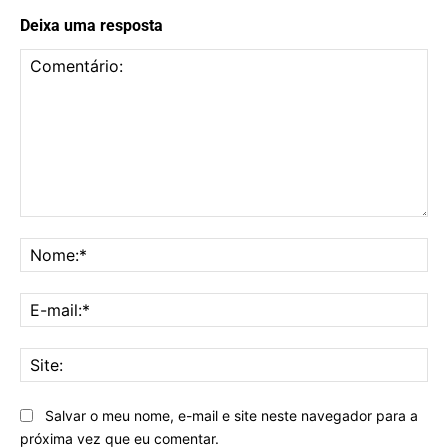
Deixa uma resposta
Comentário:
No
E-
mai
Sit
Salvar o meu nome, e-mail e site neste navegador para a
próxima vez que eu comentar.