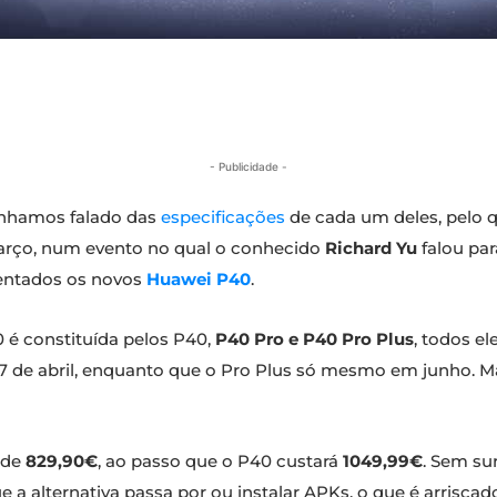
- Publicidade -
tínhamos falado das
especificações
de cada um deles, pelo 
 março, num evento no qual o conhecido
Richard Yu
falou par
sentados os novos
Huawei P40
.
40 é constituída pelos P40,
P40 Pro e P40 Pro Plus
, todos el
 7 de abril, enquanto que o Pro Plus só mesmo em junho. 
 de
829,90€
, ao passo que o P40 custará
1049,99€
. Sem su
ue a alternativa passa por ou instalar APKs, o que é arrisca