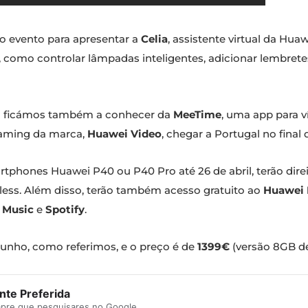
 o evento para apresentar a
Celia
, assistente virtual da Hua
s, como controlar lâmpadas inteligentes, adicionar lembrete
o ficámos também a conhecer da
MeeTime
, uma app para
reaming da marca,
Huawei Video
, chegar a Portugal no final 
hones Huawei P40 ou P40 Pro até 26 de abril, terão direi
ss. Além disso, terão também acesso gratuito ao
Huawei 
 Music
e
Spotify
.
junho, como referimos, e o preço é de
1399€
(versão 8GB d
te Preferida
mpre que pesquisares no Google.