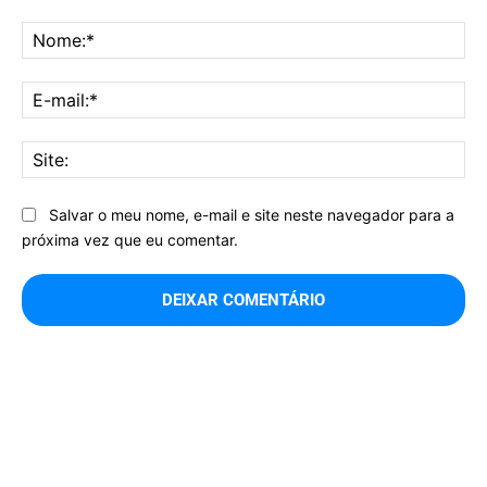
Comentário:
No
E-
mai
Sit
Salvar o meu nome, e-mail e site neste navegador para a
próxima vez que eu comentar.