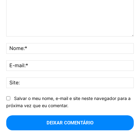
Comentário:
No
E-
mai
Sit
Salvar o meu nome, e-mail e site neste navegador para a
próxima vez que eu comentar.