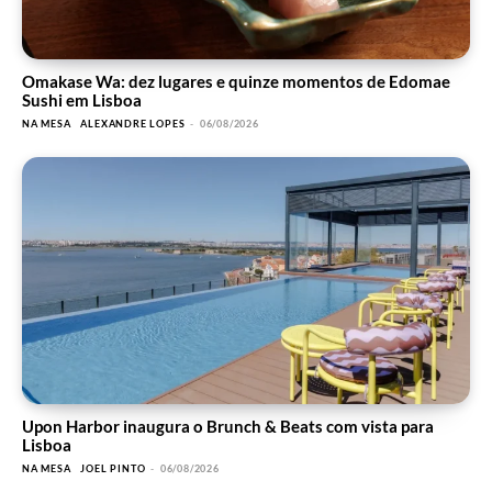
Omakase Wa: dez lugares e quinze momentos de Edomae
Sushi em Lisboa
NA MESA
ALEXANDRE LOPES
-
06/08/2026
Upon Harbor inaugura o Brunch & Beats com vista para
Lisboa
NA MESA
JOEL PINTO
-
06/08/2026