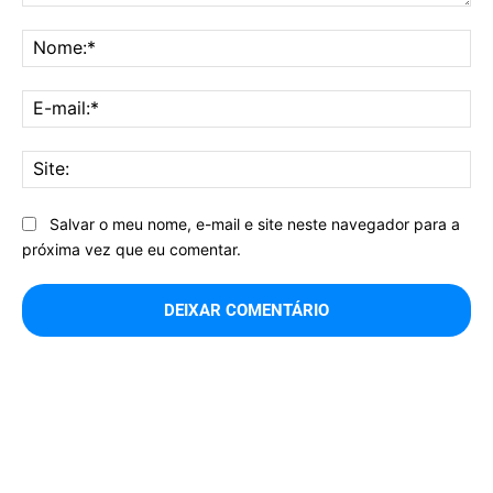
Comentário:
No
E-
mai
Sit
Salvar o meu nome, e-mail e site neste navegador para a
próxima vez que eu comentar.