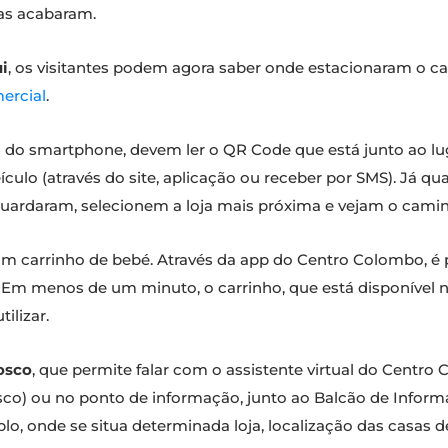
as acabaram.
ui
, os visitantes podem agora saber onde estacionaram o car
ercial
.
 do smartphone, devem ler o QR Code que está junto ao lu
culo (através do site, aplicação ou receber por SMS). Já q
guardaram, selecionem a loja mais próxima e vejam o camin
 um carrinho de bebé. Através da app do Centro Colombo, é 
. Em menos de um minuto, o carrinho, que está disponível na
tilizar.
osco
, que permite falar com o assistente virtual do Centro 
o) ou no ponto de informação, junto ao Balcão de Informaç
, onde se situa determinada loja, localização das casas de